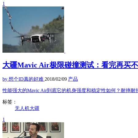
1
大疆Mavic Air极限碰撞测试：看完再买
by 想个ID真的好难
2018/02/09
产品
性能强大的Mavic Air到底它的机身强度和稳定性如何？耐摔
标签：
无人机
大疆
1