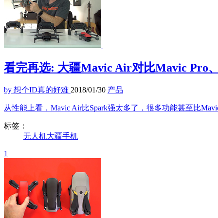
看完再选: 大疆Mavic Air对比Mavic Pro、
by 想个ID真的好难
2018/01/30
产品
从性能上看，Mavic Air比Spark强太多了，很多功能甚至比Ma
标签：
无人机
大疆
手机
1