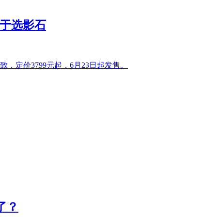
倾向于选影石
一致，定价3799元起，6月23日起发售。
定了？