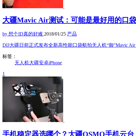
大疆Mavic Air测试：可能是最好用的
by 想个ID真的好难
2018/01/25
产品
DIJ大疆日前正式发布全新高性能口袋航拍无人机“御”Mavic Air
标签：
无人机
大疆
安卓
iPhone
1
手机稳定器选哪个？大疆OSMO手机云台 2对