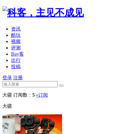
资讯
酷玩
视频
评测
Buy客
出行
投稿
登录
注册
大疆
订阅数：
5
订阅
+
大疆