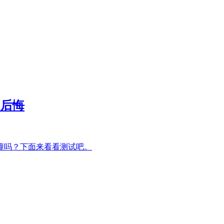
不后悔
耐撞吗？下面来看看测试吧。