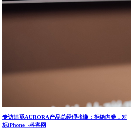
专访追觅AURORA产品总经理张谦：拒绝内卷，对
标iPhone -科客网