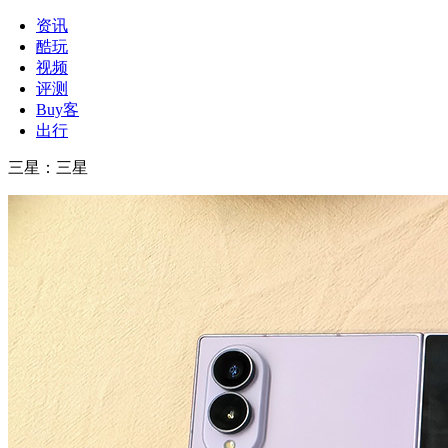
资讯
酷玩
视频
评测
Buy客
出行
三星
：
三星