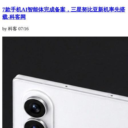
7款手机AI智能体完成备案，三星努比亚新机率先搭
载-科客网
by 科客
07/16