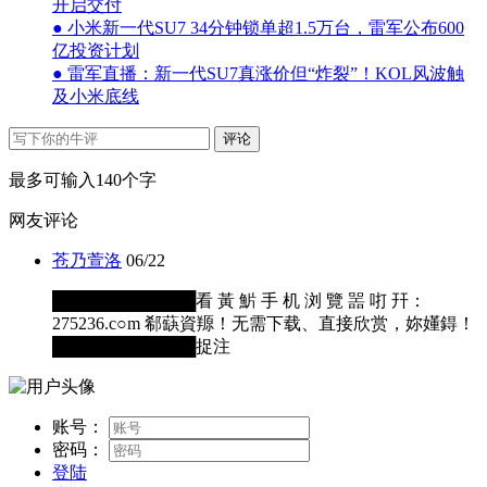
开启交付
● 小米新一代SU7 34分钟锁单超1.5万台，雷军公布600
亿投资计划
● 雷军直播：新一代SU7真涨价但“炸裂”！KOL风波触
及小米底线
评论
最多可输入140个字
网友评论
苍乃萱洛
06/22
████████████看 黃 魸 手 机 浏 覽 噐 咑 幵：
275236.c○m 郗蒛資羱！无需下载、直接欣赏，妳嬞鍀！
████████████捉注
账号：
密码：
登陆