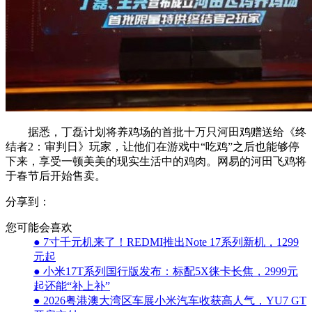
据悉，丁磊计划将养鸡场的首批十万只河田鸡赠送给《终
结者2：审判日》玩家，让他们在游戏中“吃鸡”之后也能够停
下来，享受一顿美美的现实生活中的鸡肉。网易的河田飞鸡将
于春节后开始售卖。
分享到：
您可能会喜欢
● 7寸千元机来了！REDMI推出Note 17系列新机，1299
元起
● 小米17T系列国行版发布：标配5X徕卡长焦，2999元
起还能“补上补”
● 2026粤港澳大湾区车展小米汽车收获高人气，YU7 GT