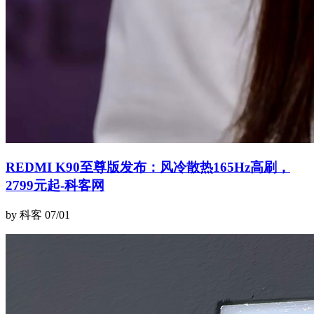
REDMI K90至尊版发布：风冷散热165Hz高刷，
2799元起-科客网
by 科客
07/01