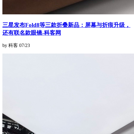
三星发布Fold8等三款折叠新品：屏幕与折痕升级，
还有联名款眼镜-科客网
by 科客
07/23