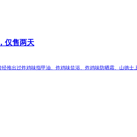
，仅售两天
曾经推出过炸鸡味指甲油、炸鸡味盐浴、炸鸡味防晒霜、山德士