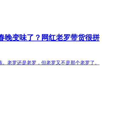
春晚变味了？网红老罗带货很拼
陈。老罗还是老罗，但老罗又不是那个老罗了。