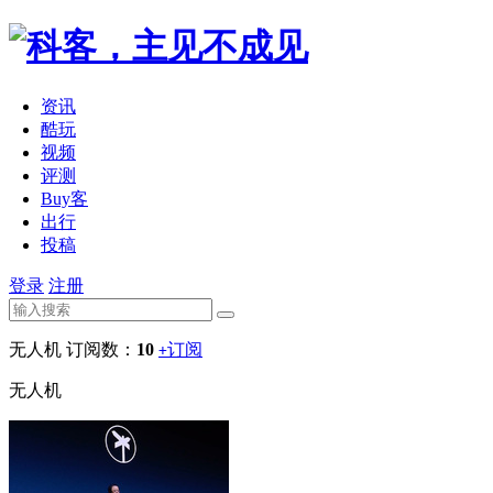
资讯
酷玩
视频
评测
Buy客
出行
投稿
登录
注册
无人机
订阅数：
10
订阅
+
无人机