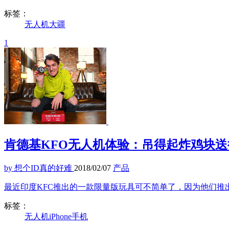
标签：
无人机
大疆
1
肯德基KFO无人机体验：吊得起炸鸡块
by 想个ID真的好难
2018/02/07
产品
最近印度KFC推出的一款限量版玩具可不简单了，因为他们推
标签：
无人机
iPhone
手机