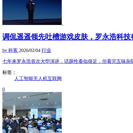
调侃遥遥领先吐槽游戏皮肤，罗永浩科技
by 科客
2026/02/04
行业
七年来罗永浩首次大型演讲，话题性看似很足，但看完五味杂
标签：
人工智能
无人机
互联网
0