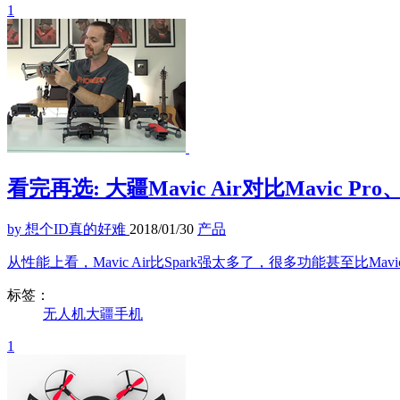
1
看完再选: 大疆Mavic Air对比Mavic Pro、
by 想个ID真的好难
2018/01/30
产品
从性能上看，Mavic Air比Spark强太多了，很多功能甚至比Ma
标签：
无人机
大疆
手机
1