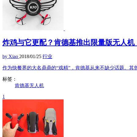
炸鸡与它更配？肯德基推出限量版无人机
by Xiao
2018/01/25
行业
作为快餐界的大名鼎鼎的“戏精”，肯德基从来不缺少话题。其
标签：
肯德基
无人机
1