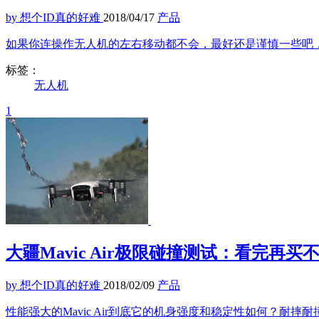
by 想个ID真的好难
2018/04/17
产品
如果你连操作无人机的左右移动都不会，最好还是谨慎一些吧
标签：
无人机
1
大疆Mavic Air极限碰撞测试：看完再买
by 想个ID真的好难
2018/02/09
产品
性能强大的Mavic Air到底它的机身强度和稳定性如何？耐摔