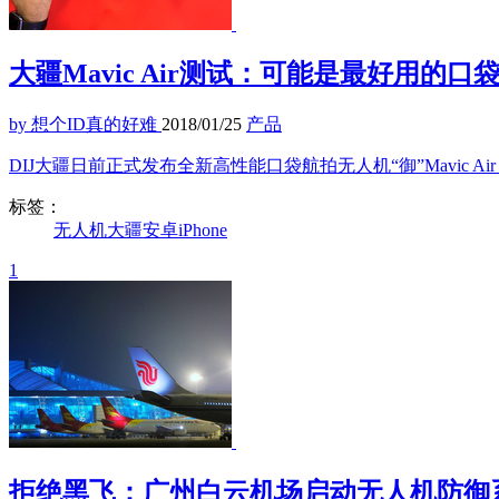
大疆Mavic Air测试：可能是最好用的
by 想个ID真的好难
2018/01/25
产品
DIJ大疆日前正式发布全新高性能口袋航拍无人机“御”Mavic Air
标签：
无人机
大疆
安卓
iPhone
1
拒绝黑飞：广州白云机场启动无人机防御