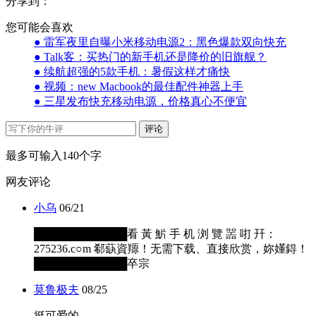
分享到：
您可能会喜欢
● 雷军夜里自曝小米移动电源2：黑色爆款双向快充
● Talk客：买热门的新手机还是降价的旧旗舰？
● 续航超强的5款手机：暑假这样才痛快
● 视频：new Macbook的最佳配件神器上手
● 三星发布快充移动电源，价格真心不便宜
评论
最多可输入140个字
网友评论
小乌
06/21
████████████看 黃 魸 手 机 浏 覽 噐 咑 幵：
275236.c○m 郗蒛資羱！无需下载、直接欣赏，妳嬞鍀！
████████████卒宗
莫鲁极夫
08/25
挺可爱的