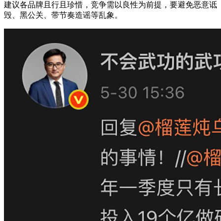
建议各品牌且行且珍惜，竞争需以良性为前提，要避免恶意诋
毁、黑公关、带节奏造谣等乱象。