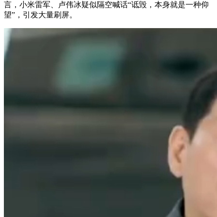
言，小米雷军、卢伟冰疑似隔空喊话“诋毁，本身就是一种仰
望”，引发大量刷屏。