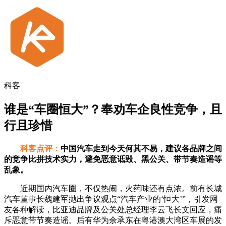
科客
谁是“车圈恒大”？奉劝车企良性竞争，且
行且珍惜
科客点评：
中国汽车走到今天何其不易，建议各品牌之间
的竞争比拼技术实力，避免恶意诋毁、黑公关、带节奏造谣等
乱象。
近期国内汽车圈，不仅热闹，火药味还有点浓。前有长城
汽车董事长魏建军抛出争议观点“汽车产业的‘恒大’”，引发网
友各种解读，比亚迪品牌及公关处总经理李云飞长文回应，痛
斥恶意带节奏造谣。后有华为余承东在粤港澳大湾区车展的发