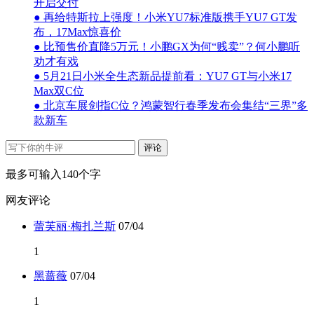
开启交付
● 再给特斯拉上强度！小米YU7标准版携手YU7 GT发
布，17Max惊喜价
● 比预售价直降5万元！小鹏GX为何“贱卖”？何小鹏听
劝才有戏
● 5月21日小米全生态新品提前看：YU7 GT与小米17
Max双C位
● 北京车展剑指C位？鸿蒙智行春季发布会集结“三界”多
款新车
评论
最多可输入140个字
网友评论
蕾芙丽·梅扎兰斯
07/04
1
黑蔷薇
07/04
1