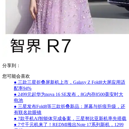
分享到：
您可能会喜欢
● 三款三星折叠屏新机上市，Galaxy Z Fold8大屏应用适
配率94%
● 2499元起华为nova 16 SE发布，8G内存8500毫安时大
电池
● 三星发布Fold8等三款折叠新品：屏幕与折痕升级，还
有联名款眼镜
● 7款手机AI智能体完成备案，三星努比亚新机率先搭载
● 7寸千元机来了！REDMI推出Note 17系列新机，1299