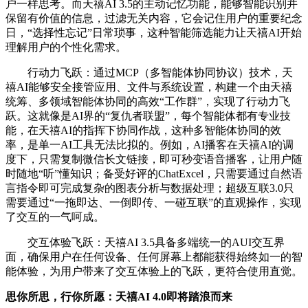
户一样思考。而天禧AI 3.5的主动记忆功能，能够智能识别并
保留有价值的信息，过滤无关内容，它会记住用户的重要纪念
日，“选择性忘记”日常琐事，这种智能筛选能力让天禧AI开始
理解用户的个性化需求。
行动力飞跃：通过MCP（多智能体协同协议）技术，天
禧AI能够安全接管应用、文件与系统设置，构建一个由天禧
统筹、多领域智能体协同的高效“工作群”，实现了行动力飞
跃。这就像是AI界的“复仇者联盟”，每个智能体都有专业技
能，在天禧AI的指挥下协同作战，这种多智能体协同的效
率，是单一AI工具无法比拟的。例如，AI播客在天禧AI的调
度下，只需复制微信长文链接，即可秒变语音播客，让用户随
时随地“听”懂知识；备受好评的ChatExcel，只需要通过自然语
言指令即可完成复杂的图表分析与数据处理；超级互联3.0只
需要通过“一拖即达、一倒即传、一碰互联”的直观操作，实现
了交互的一气呵成。
交互体验飞跃：天禧AI 3.5具备多端统一的AUI交互界
面，确保用户在任何设备、任何屏幕上都能获得始终如一的智
能体验，为用户带来了交互体验上的飞跃，更符合使用直觉。
思你所思，行你所愿：天禧AI 4.0即将踏浪而来