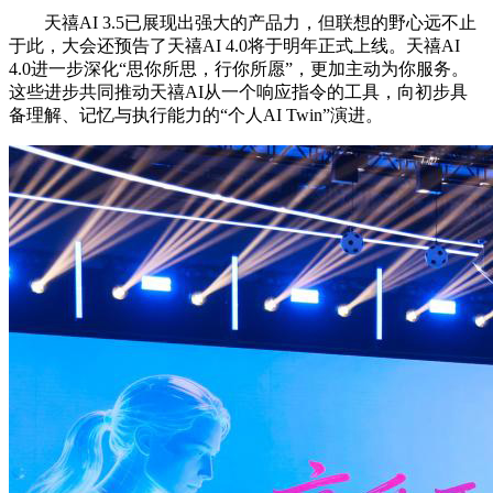
天禧AI 3.5已展现出强大的产品力，但联想的野心远不止
于此，大会还预告了天禧AI 4.0将于明年正式上线。天禧AI
4.0进一步深化“思你所思，行你所愿”，更加主动为你服务。
这些进步共同推动天禧AI从一个响应指令的工具，向初步具
备理解、记忆与执行能力的“个人AI Twin”演进。