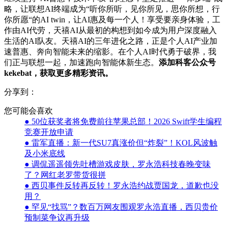
略，让联想AI终端成为“听你所听，见你所见，思你所想，行
你所愿“的AI twin，让AI惠及每一个人！享受要亲身体验，工
作由AI代劳，天禧AI从最初的构想到如今成为用户深度融入
生活的AI队友。天禧AI的三年进化之路，正是个人AI产业加
速普惠、奔向智能未来的缩影。在个人AI时代勇于破界，我
们正与联想一起，加速跑向智能体新生态。
添加科客公众号
kekebat，获取更多精彩资讯。
分享到：
您可能会喜欢
● 50位获奖者将免费前往苹果总部！2026 Swift学生编程
竞赛开放申请
● 雷军直播：新一代SU7真涨价但“炸裂”！KOL风波触
及小米底线
● 调侃遥遥领先吐槽游戏皮肤，罗永浩科技春晚变味
了？网红老罗带货很拼
● 西贝事件反转再反转！罗永浩约战贾国龙，道歉也没
用？
● 罕见“找骂”？数百万网友围观罗永浩直播，西贝贵价
预制菜争议再升级