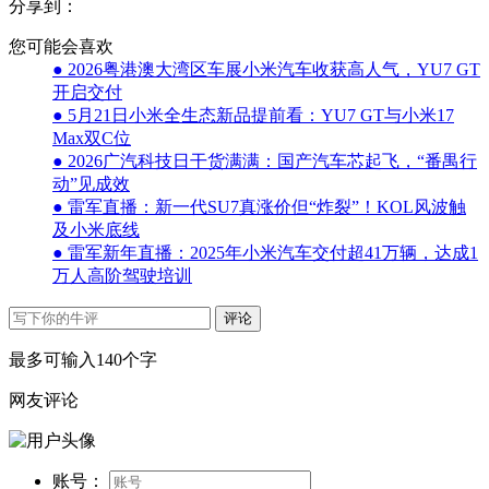
分享到：
您可能会喜欢
● 2026粤港澳大湾区车展小米汽车收获高人气，YU7 GT
开启交付
● 5月21日小米全生态新品提前看：YU7 GT与小米17
Max双C位
● 2026广汽科技日干货满满：国产汽车芯起飞，“番禺行
动”见成效
● 雷军直播：新一代SU7真涨价但“炸裂”！KOL风波触
及小米底线
● 雷军新年直播：2025年小米汽车交付超41万辆，达成1
万人高阶驾驶培训
评论
最多可输入140个字
网友评论
账号：