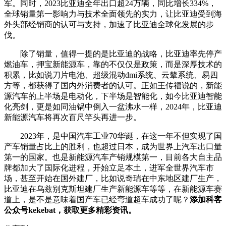
军。同时，2023比亚迪全年出口超24万辆，同比增长334%，
全球销量第一影响力与技术全面领先的实力，让比亚迪受到海
外头部经销商的认可与支持，加速了比亚迪全球化发展的步
伐。
除了销量，值得一提的是比亚迪的战略，比亚迪率先停产
燃油车，押宝新能源车，靠的不仅仅是政策，而是深厚技术的
积累，比如说刀片电池、超级混动dmi系统、云辇系统、易四
方等，都获得了国内外消费者的认可。正如王传福说的，新能
源汽车的上半场是电动化，下半场是智能化，如今比亚迪智能
化亮剑，更是如同油锅中倒入一盆沸水一样，2024年，比亚迪
新能源汽车将再次百尺竿头再进一步。
2023年，是中国汽车工业70华诞，在这一年不但实现了国
产车销量占比上的胜利，也超过日本，成为世界上汽车出口量
第一的国家。也是新能源汽车产销规模第一，目前各大自主品
牌都加大了国际化进程，开始立足本土，进军全世界汽车市
场，甚至开始在国外建厂，比如说奇瑞在中东地区建厂生产，
比亚迪在乌兹别克斯坦建厂生产新能源车等等，在新能源车赛
道上，是不是意味着国产车已经弯道超车成功了呢？
添加科客
公众号kekebat，获取更多精彩资讯。