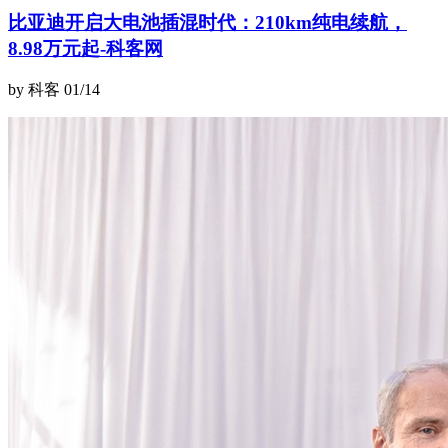
比亚迪开启大电池插混时代：210km纯电续航，
8.98万元起-科客网
by 科客
01/14