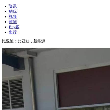
资讯
酷玩
视频
评测
Buy客
出行
比亚迪
：
比亚迪，新能源