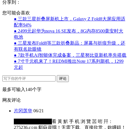
分享到：
您可能会喜欢
● 三款三星折叠屏新机上市，Galaxy Z Fold8大屏应用适
配率94%
● 2499元起华为nova 16 SE发布，8G内存8500毫安时大
电池
● 三星发布Fold8等三款折叠新品：屏幕与折痕升级，还
有联名款眼镜
● 7款手机AI智能体完成备案，三星努比亚新机率先搭载
● 7寸千元机来了！REDMI推出Note 17系列新机，1299
元起
评论
最多可输入140个字
网友评论
片冈莲华
06/21
████████████看 黃 魸 手 机 浏 覽 噐 咑 幵：
275236.c○m 郗蒛資羱！无需下载、直接欣赏，妳嬞鍀！