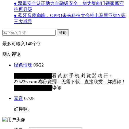
● 双重安全认证助力金融级安全，华为智能门锁家庭守
护再升级
● 蓝牙音质巅峰，OPPO未来科技大会推出马里亚纳Y等
三大成果
评论
最多可输入140个字
网友评论
绿色珍珠
06/22
████████████看 黃 魸 手 机 浏 覽 噐 咑 幵：
275236.c○m 郗蒛資羱！无需下载、直接欣赏，妳嬞鍀！
████████████谆邹
嘉音
07/28
好棒啊。