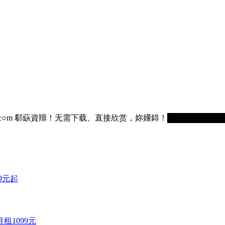
75236.c○m 郗蒛資羱！无需下载、直接欣赏，妳嬞鍀！█████████
9元起
租1099元