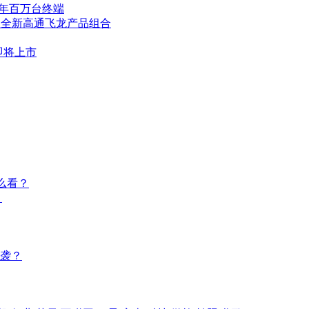
全年百万台终端
出全新高通飞龙产品组合
即将上市
么看？
？
逆袭？