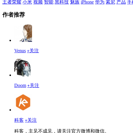
王者荣耀
小米
视频
智能
黑科技
魅族
iPhone
华为
索尼
产品
手
作者推荐
Venus
关注
+
Doom
关注
+
科客
关注
+
科客，主见不成见，请关注官方微博和微信。