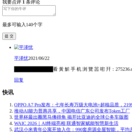
我要点评
1
条评论
最多可输入140个字
提 交
平泽忧
2021/06/22
████████████看 黃 魸 手 机 浏 覽 噐 咑 幵：2
回复
快讯
OPPO A7 Pro发布：七年长寿万级大电池+超核品质，219
推动AI能力普惠共享，中国电信广东公司发布Token工厂
世界杯最出圈黑马佛得角 揭开比亚迪的全球公务车版图
WAIC 2026｜AI终端亮相 联通智家赋能智慧新生活
武汉小米青年公寓开放入住：990套房源全屋智能，平均月