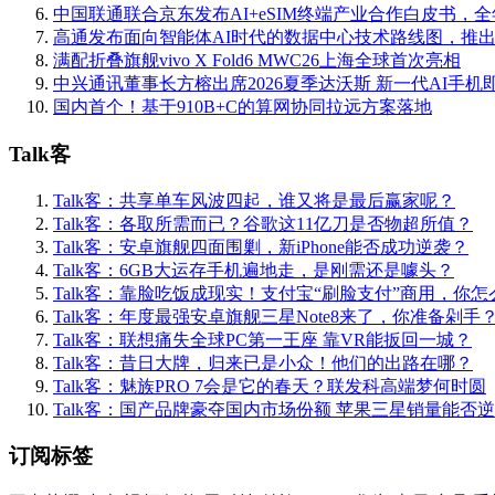
中国联通联合京东发布AI+eSIM终端产业合作白皮书，
高通发布面向智能体AI时代的数据中心技术路线图，推
满配折叠旗舰vivo X Fold6 MWC26上海全球首次亮相
中兴通讯董事长方榕出席2026夏季达沃斯 新一代AI手机
国内首个！基于910B+C的算网协同拉远方案落地
Talk客
Talk客：共享单车风波四起，谁又将是最后赢家呢？
Talk客：各取所需而已？谷歌这11亿刀是否物超所值？
Talk客：安卓旗舰四面围剿，新iPhone能否成功逆袭？
Talk客：6GB大运存手机遍地走，是刚需还是噱头？
Talk客：靠脸吃饭成现实！支付宝“刷脸支付”商用，你怎
Talk客：年度最强安卓旗舰三星Note8来了，你准备剁手
Talk客：联想痛失全球PC第一王座 靠VR能扳回一城？
Talk客：昔日大牌，归来已是小众！他们的出路在哪？
Talk客：魅族PRO 7会是它的春天？联发科高端梦何时圆
Talk客：国产品牌豪夺国内市场份额 苹果三星销量能否
订阅标签