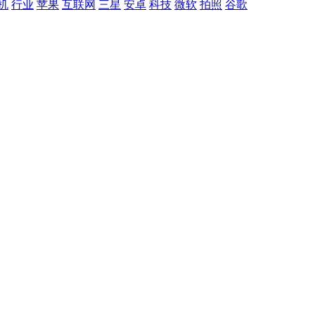
机
行业
苹果
互联网
三星
安卓
科技
微软
拍照
谷歌