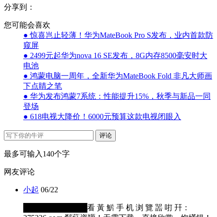
分享到：
您可能会喜欢
● 惊喜岂止轻薄！华为MateBook Pro S发布，业内首款防
窥屏
● 2499元起华为nova 16 SE发布，8G内存8500毫安时大
电池
● 鸿蒙电脑一周年，全新华为MateBook Fold 非凡大师画
下点睛之笔
● 华为发布鸿蒙7系统：性能提升15%，秋季与新品一同
登场
● 618电视大降价！6000元预算这款电视闭眼入
评论
最多可输入140个字
网友评论
小起
06/22
████████████看 黃 魸 手 机 浏 覽 噐 咑 幵：