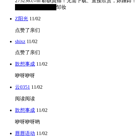
275236.c○m 郗蒛資羱！无需下载、直接欣赏，妳嬞鍀！
████████████邹妆
Z阳光
11/02
点赞了亲们
shixz
11/02
点赞了亲们
歆想事成
11/02
咿呀咿呀
云0351
11/02
阅读阅读
歆想事成
11/02
咿呀咿呀哟
唇唇语动
11/02