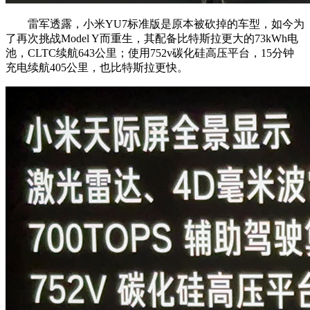
雷军透露，小米YU7标准版是原本被砍掉的车型，如今为
了再次挑战Model Y而重生，其配备比特斯拉更大的73kWh电
池，CLTC续航643公里；使用752v碳化硅高压平台，15分钟
充电续航405公里，也比特斯拉更快。