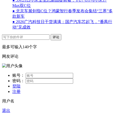
● 5月21日小米全生态新品提前看：YU7 GT与小米17
Max双C位
● 北京车展剑指C位？鸿蒙智行春季发布会集结“三界”多
款新车
● 2026广汽科技日干货满满：国产汽车芯起飞，“番禺行
动”见成效
评论
最多可输入140个字
网友评论
账号：
密码：
登陆
注册
用户名
退出