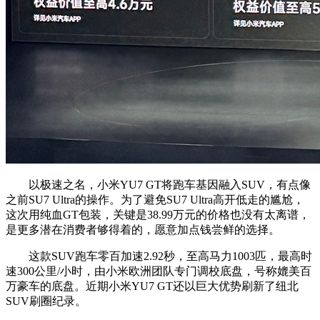
以极速之名，小米YU7 GT将跑车基因融入SUV，有点像
之前SU7 Ultra的操作。为了避免SU7 Ultra高开低走的尴尬，
这次用纯血GT包装，关键是38.99万元的价格也没有太离谱，
是更多潜在消费者够得着的，愿意加点钱尝鲜的选择。
这款SUV跑车零百加速2.92秒，至高马力1003匹，最高时
速300公里/小时，由小米欧洲团队专门调校底盘，号称媲美百
万豪车的底盘。近期小米YU7 GT还以巨大优势刷新了纽北
SUV刷圈纪录。