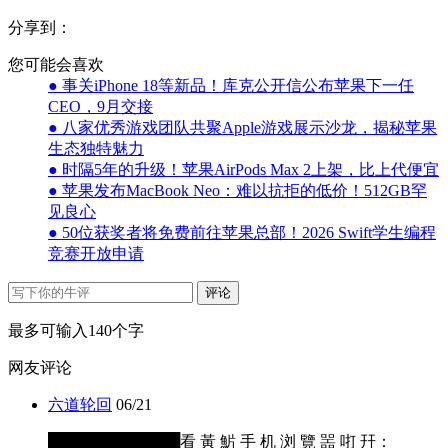
分享到：
您可能会喜欢
● 事关iPhone 18等新品！库克公开信公布苹果下一任
CEO，9月交接
● 八家优秀游戏团队共聚Apple游戏展示沙龙，揭秘苹果
生态独特魅力
● 时隔5年的升级！苹果AirPods Max 2上架，比上代便宜
● 苹果发布MacBook Neo：难以抗拒的低价！512GB罕
见良心
● 50位获奖者将免费前往苹果总部！2026 Swift学生编程
竞赛开放申请
评论
最多可输入140个字
网友评论
六道轮回
06/21
████████████看 黃 魸 手 机 浏 覽 噐 咑 幵：