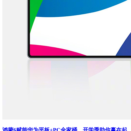
鸿蒙6赋能华为平板+PC全家桶，开学季助你赢在起