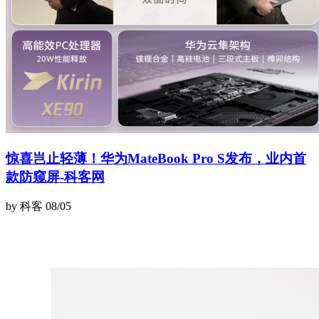
惊喜岂止轻薄！华为MateBook Pro S发布，业内首
款防窥屏-科客网
by 科客
08/05