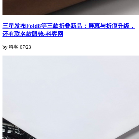
三星发布Fold8等三款折叠新品：屏幕与折痕升级，
还有联名款眼镜-科客网
by 科客
07/23