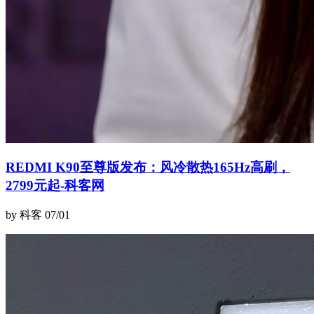
REDMI K90至尊版发布：风冷散热165Hz高刷，
2799元起-科客网
by 科客
07/01