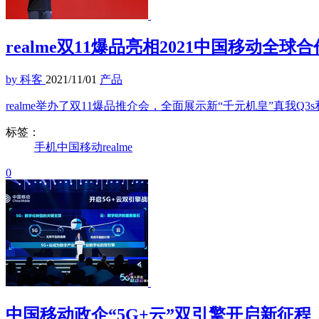
realme双11爆品亮相2021中国移动全球
by 科客
2021/11/01
产品
realme举办了双11爆品推介会，全面展示新“千元机皇”真我Q3s和
标签：
手机
中国移动
realme
0
中国移动政企“5G+云”双引擎开启新征