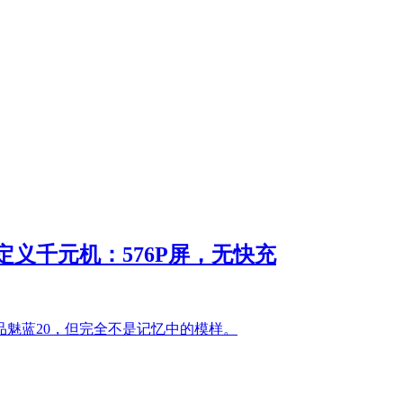
义千元机：576P屏，无快充
品魅蓝20，但完全不是记忆中的模样。