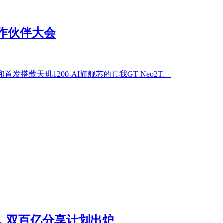
合作伙伴大会
首发搭载天玑1200-AI旗舰芯的真我GT Neo2T。
程，双百亿分享计划出炉