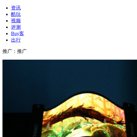
资讯
酷玩
视频
评测
Buy客
出行
推广
：
推广