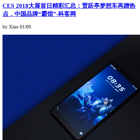
CES 2018大展首日精彩汇总：贾跃亭梦想车再蹭热
点，中国品牌“霸馆”-科客网
by Xiao
01/09