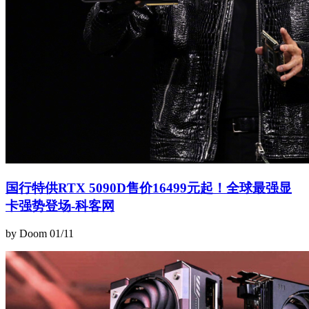
国行特供RTX 5090D售价16499元起！全球最强显
卡强势登场-科客网
by Doom
01/11