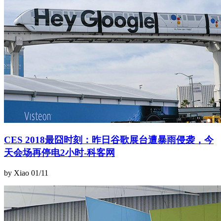
CES 2018最囧时刻：昨日谷歌展台遭暴雨侵袭，今
天会场再停电2小时-科客网
by Xiao
01/11