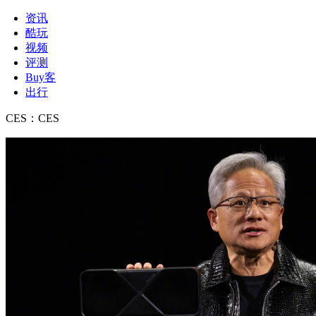
资讯
酷玩
视频
评测
Buy客
出行
CES
：
CES