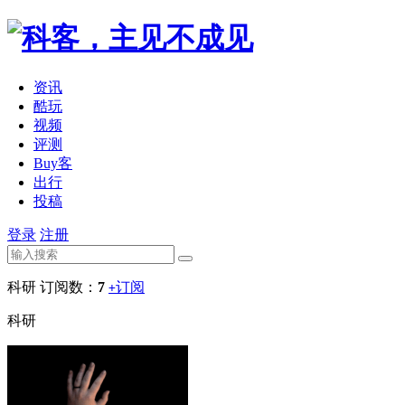
资讯
酷玩
视频
评测
Buy客
出行
投稿
登录
注册
科研
订阅数：
7
订阅
+
科研