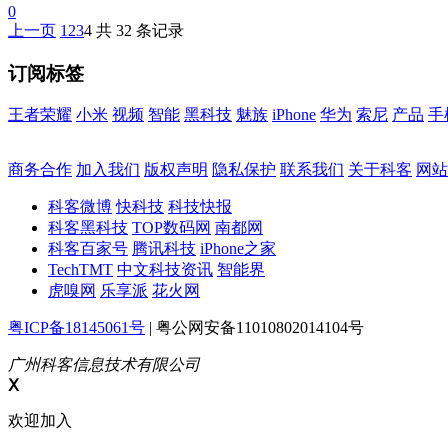
0
上一页
1
2
3
4
共 32 条记录
订阅标签
王者荣耀
小米
视频
智能
黑科技
魅族
iPhone
华为
索尼
产品
手
商务合作
加入我们
版权声明
隐私保护
联系我们
关于科客
网站
科客微博
快科技
科技快报
科客黑科技
TOP数码网
南都网
科客百家号
腾讯科技
iPhone之家
TechTMT
中文科技资讯
智能界
虎嗅网
乐享派
花火网
粤ICP备18145061号
| 粤公网安备11010802014104号
广州科客信息技术有限公司
Ⅹ
欢迎加入