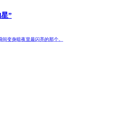
星”
瞬间变身暗夜里最闪亮的那个。