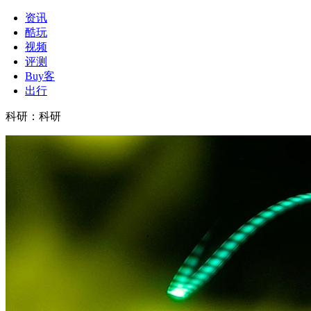
资讯
酷玩
视频
评测
Buy客
出行
科研
：
科研