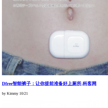
Dfree智能裤子：让你提前准备好上厕所-科客网
by Kimmy
10/21