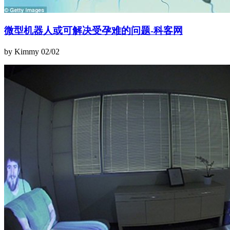
微型机器人或可解决受孕难的问题-科客网
by Kimmy
02/02