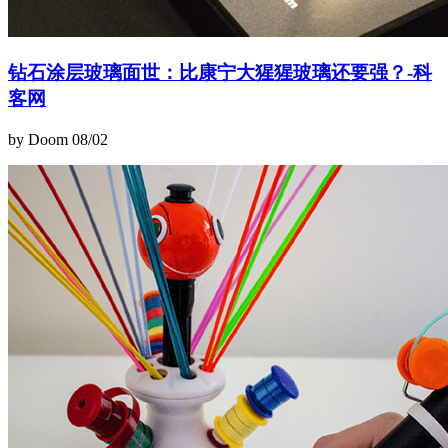
钻石涂层玻璃面世：比康宁大猩猩玻璃还要强？-科
客网
by Doom
08/02