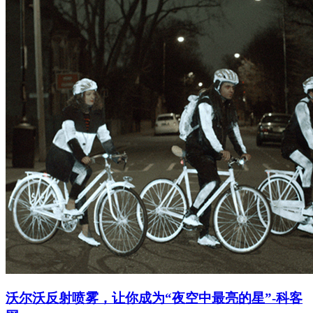
沃尔沃反射喷雾，让你成为“夜空中最亮的星”-科客