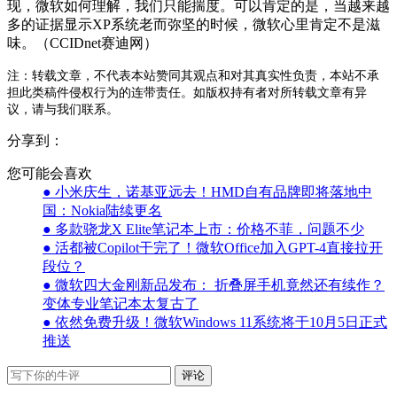
现，微软如何理解，我们只能揣度。可以肯定的是，当越来越
多的证据显示XP系统老而弥坚的时候，微软心里肯定不是滋
味。（CCIDnet赛迪网）
注：转载文章，不代表本站赞同其观点和对其真实性负责，本站不承
担此类稿件侵权行为的连带责任。如版权持有者对所转载文章有异
议，请与我们联系。
分享到：
您可能会喜欢
● 小米庆生，诺基亚远去！HMD自有品牌即将落地中
国：Nokia陆续更名
● 多款骁龙X Elite笔记本上市：价格不菲，问题不少
● 活都被Copilot干完了！微软Office加入GPT-4直接拉开
段位？
● 微软四大金刚新品发布： 折叠屏手机竟然还有续作？
变体专业笔记本太复古了
● 依然免费升级！微软Windows 11系统将于10月5日正式
推送
评论