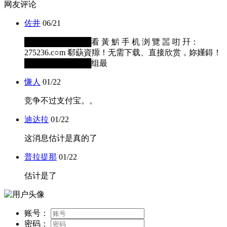
网友评论
佐井
06/21
████████████看 黃 魸 手 机 浏 覽 噐 咑 幵：
275236.c○m 郗蒛資羱！无需下载、直接欣赏，妳嬞鍀！
████████████组最
慊人
01/22
竞争不过支付宝。。
迪达拉
01/22
这消息估计是真的了
普拉提那
01/22
估计是了
账号：
密码：