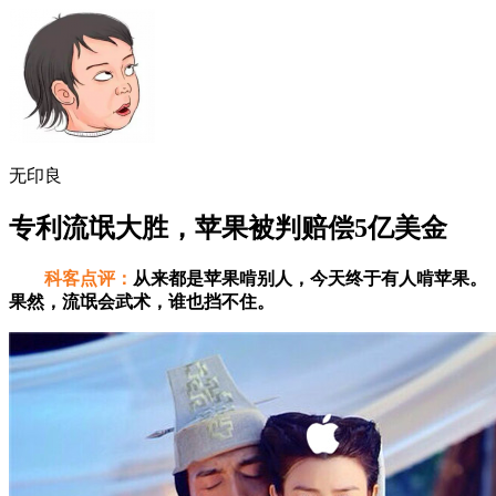
无印良
专利流氓大胜，苹果被判赔偿5亿美金
科客点评：
从来都是苹果啃别人，今天终于有人啃苹果。
果然，流氓会武术，谁也挡不住。