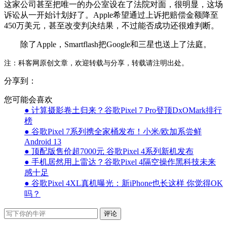
这家公司甚至把唯一的办公室设在了法院对面，很明显，这场
诉讼从一开始计划好了。Apple希望通过上诉把赔偿金额降至
450万美元，甚至改变判决结果，不过能否成功还很难判断。
除了Apple，Smartflash把Google和三星也送上了法庭。
注：科客网原创文章，欢迎转载与分享，转载请注明出处。
分享到：
您可能会喜欢
● 计算摄影卷土归来？谷歌Pixel 7 Pro登顶DxOMark排行
榜
● 谷歌Pixel 7系列携全家桶发布！小米/欧加系尝鲜
Android 13
● 顶配版售价超7000元 谷歌Pixel 4系列新机发布
● 手机居然用上雷达？谷歌Pixel 4隔空操作黑科技未来
感十足
● 谷歌Pixel 4XL真机曝光：新iPhone也长这样 你觉得OK
吗？
评论