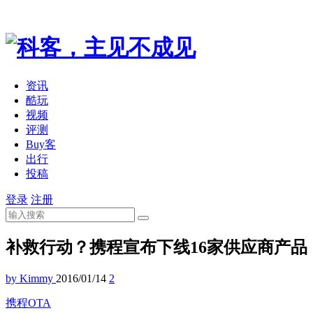
资讯
酷玩
视频
评测
Buy客
出行
投稿
登录
注册
补救行动？携程宣布下线16家供应商产品
by Kimmy
2016/01/14
2
携程
OTA