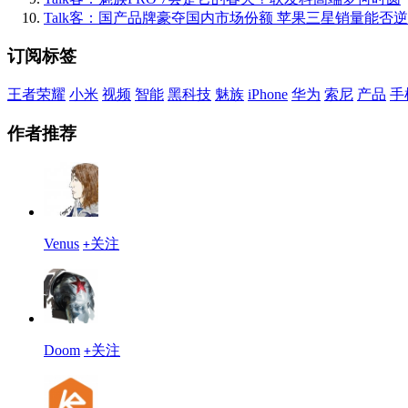
Talk客：国产品牌豪夺国内市场份额 苹果三星销量能否
订阅标签
王者荣耀
小米
视频
智能
黑科技
魅族
iPhone
华为
索尼
产品
手
作者推荐
Venus
关注
+
Doom
关注
+