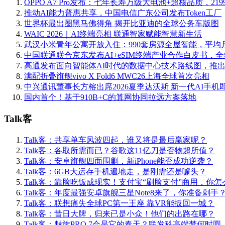
OPPO A7 Pro发布：七年长寿万级大电池+超核品质，219
推动AI能力普惠共享，中国电信广东公司发布Token工厂
世界杯最出圈黑马佛得角 揭开比亚迪的全球公务车版图
WAIC 2026｜AI终端亮相 联通智家赋能智慧新生活
武汉小米青年公寓开放入住：990套房源全屋智能，平均月
中国联通联合京东发布AI+eSIM终端产业合作白皮书，
高通发布面向智能体AI时代的数据中心技术路线图，推
满配折叠旗舰vivo X Fold6 MWC26上海全球首次亮相
中兴通讯董事长方榕出席2026夏季达沃斯 新一代AI手机
国内首个！基于910B+C的算网协同拉远方案落地
Talk客
Talk客：共享单车风波四起，谁又将是最后赢家呢？
Talk客：各取所需而已？谷歌这11亿刀是否物超所值？
Talk客：安卓旗舰四面围剿，新iPhone能否成功逆袭？
Talk客：6GB大运存手机遍地走，是刚需还是噱头？
Talk客：靠脸吃饭成现实！支付宝“刷脸支付”商用，你怎
Talk客：年度最强安卓旗舰三星Note8来了，你准备剁手
Talk客：联想痛失全球PC第一王座 靠VR能扳回一城？
Talk客：昔日大牌，归来已是小众！他们的出路在哪？
Talk客：魅族PRO 7会是它的春天？联发科高端梦何时圆