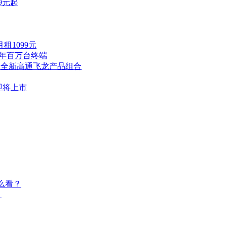
9元起
租1099元
全年百万台终端
出全新高通飞龙产品组合
即将上市
么看？
？