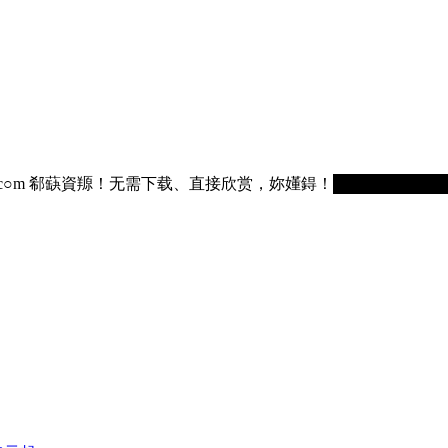
75236.c○m 郗蒛資羱！无需下载、直接欣赏，妳嬞鍀！█████████