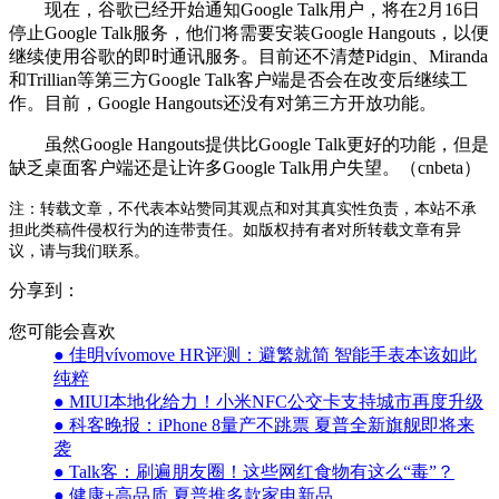
现在，谷歌已经开始通知Google Talk用户，将在2月16日
停止Google Talk服务，他们将需要安装Google Hangouts，以便
继续使用谷歌的即时通讯服务。目前还不清楚Pidgin、Miranda
和Trillian等第三方Google Talk客户端是否会在改变后继续工
作。目前，Google Hangouts还没有对第三方开放功能。
虽然Google Hangouts提供比Google Talk更好的功能，但是
缺乏桌面客户端还是让许多Google Talk用户失望。（cnbeta）
注：转载文章，不代表本站赞同其观点和对其真实性负责，本站不承
担此类稿件侵权行为的连带责任。如版权持有者对所转载文章有异
议，请与我们联系。
分享到：
您可能会喜欢
● 佳明vívomove HR评测：避繁就简 智能手表本该如此
纯粹
● MIUI本地化给力！小米NFC公交卡支持城市再度升级
● 科客晚报：iPhone 8量产不跳票 夏普全新旗舰即将来
袭
● Talk客：刷遍朋友圈！这些网红食物有这么“毒”？
● 健康+高品质 夏普推多款家电新品