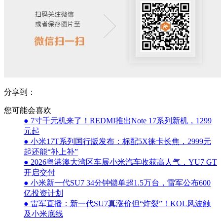
分享到：
您可能会喜欢
● 7寸千元机来了！REDMI推出Note 17系列新机，1299
元起
● 小米17T系列国行版发布：标配5X徕卡长焦，2999元
起还能“补上补”
● 2026粤港澳大湾区车展小米汽车收获高人气，YU7 GT
开启交付
● 小米新一代SU7 34分钟锁单超1.5万台，雷军公布600
亿投资计划
● 雷军直播：新一代SU7真涨价但“炸裂”！KOL风波触
及小米底线