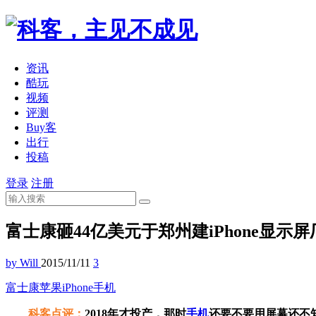
资讯
酷玩
视频
评测
Buy客
出行
投稿
登录
注册
富士康砸44亿美元于郑州建iPhone显示屏
by Will
2015/11/11
3
富士康
苹果
iPhone
手机
科客点评：
2018年才投产，那时
手机
还要不要用屏幕还不