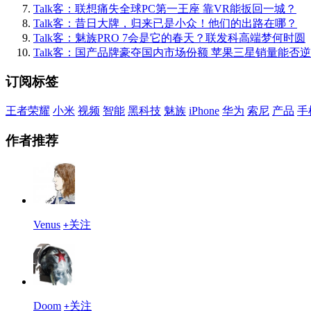
Talk客：联想痛失全球PC第一王座 靠VR能扳回一城？
Talk客：昔日大牌，归来已是小众！他们的出路在哪？
Talk客：魅族PRO 7会是它的春天？联发科高端梦何时圆
Talk客：国产品牌豪夺国内市场份额 苹果三星销量能否
订阅标签
王者荣耀
小米
视频
智能
黑科技
魅族
iPhone
华为
索尼
产品
手
作者推荐
Venus
关注
+
Doom
关注
+