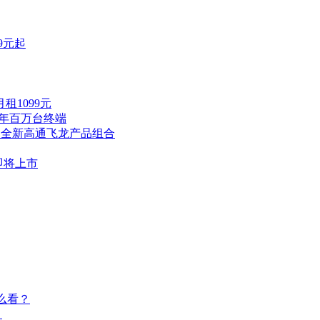
9元起
租1099元
全年百万台终端
出全新高通飞龙产品组合
即将上市
么看？
？