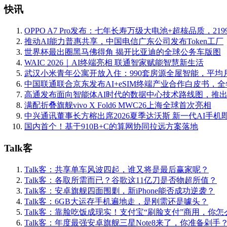
快讯
OPPO A7 Pro发布：七年长寿万级大电池+超核品质，219
推动AI能力普惠共享，中国电信广东公司发布Token工厂
世界杯最出圈黑马佛得角 揭开比亚迪的全球公务车版图
WAIC 2026｜AI终端亮相 联通智家赋能智慧新生活
武汉小米青年公寓开放入住：990套房源全屋智能，平均月
中国联通联合京东发布AI+eSIM终端产业合作白皮书，
高通发布面向智能体AI时代的数据中心技术路线图，推
满配折叠旗舰vivo X Fold6 MWC26上海全球首次亮相
中兴通讯董事长方榕出席2026夏季达沃斯 新一代AI手机
国内首个！基于910B+C的算网协同拉远方案落地
Talk客
Talk客：共享单车风波四起，谁又将是最后赢家呢？
Talk客：各取所需而已？谷歌这11亿刀是否物超所值？
Talk客：安卓旗舰四面围剿，新iPhone能否成功逆袭？
Talk客：6GB大运存手机遍地走，是刚需还是噱头？
Talk客：靠脸吃饭成现实！支付宝“刷脸支付”商用，你怎
Talk客：年度最强安卓旗舰三星Note8来了，你准备剁手