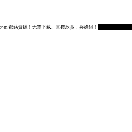
75236.c○m 郗蒛資羱！无需下载、直接欣赏，妳嬞鍀！█████████