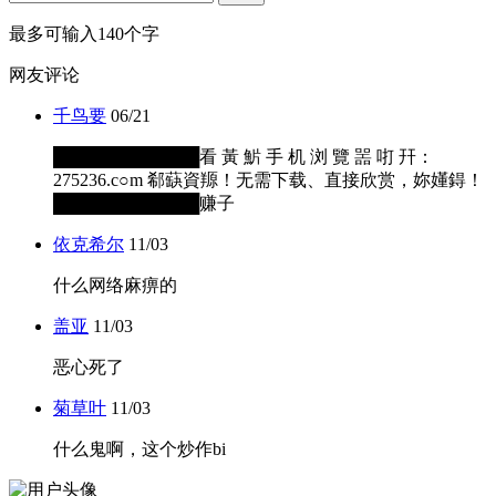
最多可输入140个字
网友评论
千鸟要
06/21
████████████看 黃 魸 手 机 浏 覽 噐 咑 幵：
275236.c○m 郗蒛資羱！无需下载、直接欣赏，妳嬞鍀！
████████████赚子
依克希尔
11/03
什么网络麻痹的
盖亚
11/03
恶心死了
菊草叶
11/03
什么鬼啊，这个炒作bi