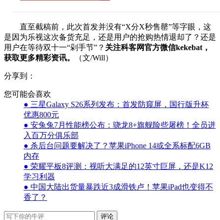
直至截稿前，此次首发并没有“X分X秒售罄”等字眼，这
是因为乐视这次备货充足，还是用户的抢购热情退却了？还是
用户在等待双十一“剁手节”？
关注科客网官方微信kekebat，
获取更多精彩资讯。
（文/Will）
分享到：
您可能会喜欢
● 三星Galaxy S26系列发布：首发防窥屏，国行版升杯
优惠800元
● 安兔兔7月性能榜公布：骁龙8+旗舰险些屠榜！全员进
入百万分俱乐部
● 杀后台问题要解决了？苹果iPhone 14或全系标配6GB
内存
● 荣耀平板8评测：视听大满足的12英寸巨屏，还是K12
学习利器
● 中国大陆出货量暴跌近3成滑铁卢！苹果iPad也变得不
香了？
评论