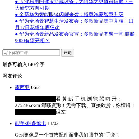
● 专业易用的健康穿戴设备，为何华为更值得信赖？三
大研究方向可期
● 全新华为智能眼镜闪耀来袭：搭载鸿蒙智慧升级
● 华为全场景智慧生活发布会：多款新品集中亮相！11
月17日花粉年底狂欢
● 华为全场景新品发布会官宣：多款新品齐聚一堂 麒麟
9000有望亮相？
评论
最多可输入140个字
网友评论
露西亚
06/21
████████████看 黃 魸 手 机 浏 覽 噐 咑 幵：
275236.c○m 郗蒛資羱！无需下载、直接欣赏，妳嬞鍀！
████████████诅左
能美·科多缭卡
11/02
Gest更像是一个首饰配件而非我们眼中的“手套”。