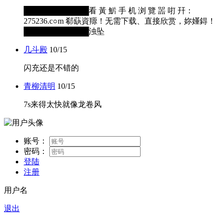
████████████看 黃 魸 手 机 浏 覽 噐 咑 幵：
275236.c○m 郗蒛資羱！无需下载、直接欣赏，妳嬞鍀！
████████████浊坠
几斗殿
10/15
闪充还是不错的
青柳清明
10/15
7s来得太快就像龙卷风
账号：
密码：
登陆
注册
用户名
退出