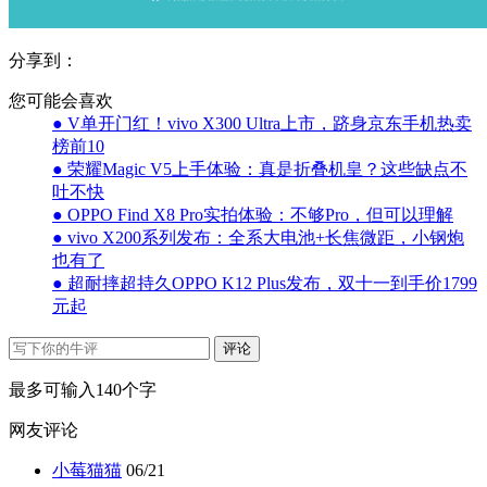
分享到：
您可能会喜欢
● V单开门红！vivo X300 Ultra上市，跻身京东手机热卖
榜前10
● 荣耀Magic V5上手体验：真是折叠机皇？这些缺点不
吐不快
● OPPO Find X8 Pro实拍体验：不够Pro，但可以理解
● vivo X200系列发布：全系大电池+长焦微距，小钢炮
也有了
● 超耐摔超持久OPPO K12 Plus发布，双十一到手价1799
元起
评论
最多可输入140个字
网友评论
小莓猫猫
06/21