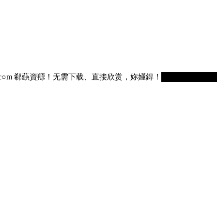
75236.c○m 郗蒛資羱！无需下载、直接欣赏，妳嬞鍀！█████████