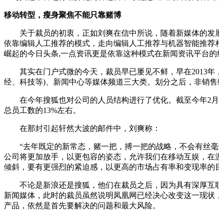
移动转型，瘦身聚焦不能只靠赌博
关于裁员的初衷，正如刘爽在信中所说，随着新媒体的发展
依靠编辑人工推荐的模式，走向编辑人工推荐与机器智能推荐
崛起的今日头条,一点资讯更是依靠这种模式在新闻资讯平台的
其实在门户式微的今天，裁员早已屡见不鲜，早在2013年，
经、科技等)、新闻中心等媒体频道三大类。划分之后，非销
在今年搜狐也对公司的人员结构进行了优化。截至今年2月份，相
总员工数的13%左右。
在那封引起轩然大波的邮件中，刘爽称：
“去年既定的新常态，赌一把，搏一把的战略，不会有丝毫动
公司将更加放手，以更包容的姿态，允许我们在移动互娱，在
倾斜，要有更强烈的紧迫感，以更高的市场占有率和变现率的
不论是新浪还是搜狐，他们在裁员之后，因为具有深厚互联
新闻媒体，此时的裁员虽然说明凤凰网已经决心改变这一现状
产品，依然是首先要解决的问题和最大风险。