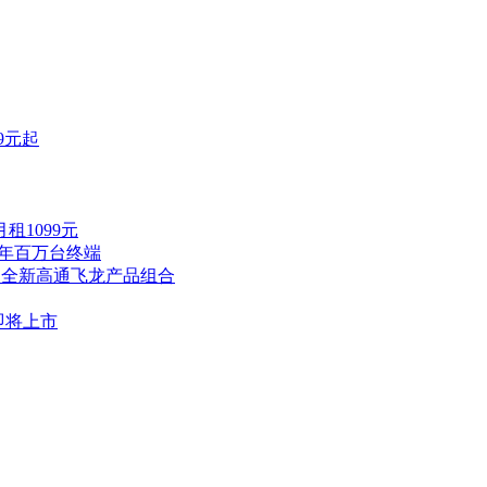
9元起
租1099元
全年百万台终端
出全新高通飞龙产品组合
即将上市