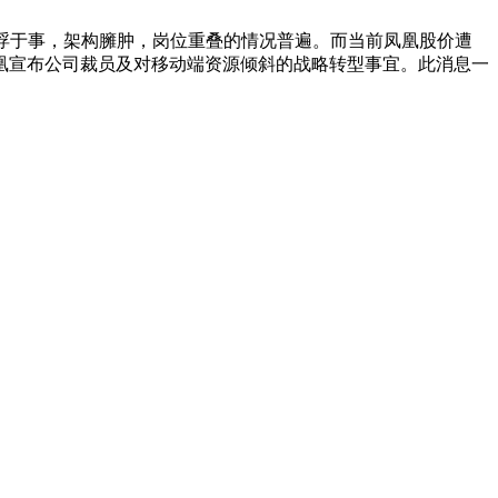
浮于事，架构臃肿，岗位重叠的情况普遍。而当前凤凰股价遭
凰宣布公司裁员及对移动端资源倾斜的战略转型事宜。此消息一