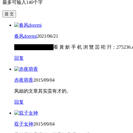
最多可输入140个字
提 交
春风doremi
2021/06/21
████████████看 黃 魸 手 机 浏 覽 噐 咑 幵：2
回复
赤夜萌香
2015/09/04
凤姐的文章其实蛮有才的。
回复
双子女神
2015/09/04