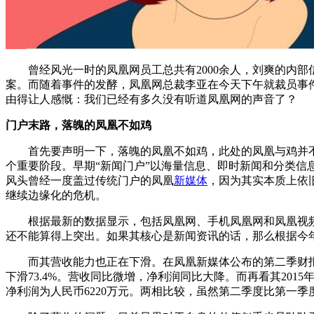
曾经风光一时的凤凰网员工总共有2000余人，刘爽的内部信
案。而随着事件的发酵，凤凰网总裁李亚在今天下午就裁员事
由得让人感慨：我们已经有多久没有听道凤凰网的声音了？
门户末路，落魄的凤凰不如鸡
首先要声明一下，落魄的凤凰不如鸡，此处的凤凰与鸡并不
个重要阶段。早期“新闻门户”以海量信息、即时新闻和分类
风头曾经一度盖过传统门户的凤凰
新媒体
，因为其实本质上依
继续边缘化的危机。
根据最新的数据显示，包括凤凰网、手机凤凰网和凤凰视频三
还不能算得上突出。如果其核心是新闻资讯的话，那么根据今
而其营收能力也正在下滑。在凤凰新媒体公布的第二季财报中，其
下滑73.4%。营收同比微增，净利润同比大降。而再看其2015
净利润为人民币6220万元。两相比较，虽然第二季度比第一