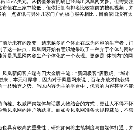
易145亿美元。从估值来看的确已经高出凤凰网太多。但需要注
然市值在三家中较低，但依旧拥有排名比较靠前的搜狐视频，并
股的一点资讯与另外几家门户的核心服务相比，目前依旧没有太
前所未有的改变。越来越多的个体正在成为内容的生产者，门
到了这一缺点，凤凰网开始有意识地采取了一种介于个体与网站
算是凤凰网内容生产个体化的一个表现。更像是“体制内”的网
凰新闻客户端有四大金牌主笔：“新闻极客”唐驳虎、“城市
入进来，本无可厚非，因为对于凤凰网来说，百花齐放才能获得
的一枝独秀之势。当以内容为主的平台中，优秀的内容甚至不能
商榷。权威严肃媒体与话题人物结合的方式，更让人不得不怀
拉动凤凰网的用户活跃度。而如今凤凰网准备大规模裁员，不禁
也具有较高的重叠性，研究如何将主笔制度与自媒体打通，并