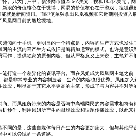
几大门户中，新浪网市值25.6亿美元，搜狐18.2亿美元，网
。新浪的价值核心在于微博，网易的价值核心在于游戏，搜狐虽
？可能就是新闻资讯。而即使单独拿出凤凰视频和它近期刚投资入
了凤凰网目前的尴尬境地。
越倾向于手机，更明显的一个特点是，内容的生产方式也发生了
凰网的主流内容产生方式依旧是编辑加运营的模式。也许是意识
员写作，提供独家的原创内容。但从严格意义上来说，主笔并不能
打造一个差异化的资讯平台。而在凤姐成为凤凰网主笔之前，凤
主笔，都是非常专业的内容制造者，生产的内容也很优秀。凤姐加
注效应，明显高于其它水平更高的主笔，形成了与内容并不对等
商。而凤姐所带来的内容是否与中高端网民的内容需求相符有待
借机炒作，利用凤姐所产生的眼球效应和话题传播效应，以此来
不同的是，这些自媒体每日产生的内容更加庞大，但与其他平台
局中可以尝试的一条道路。