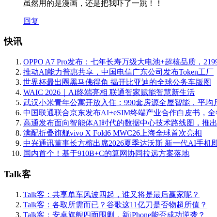
虽然用的是漫画，还是把我吓了一跳！！
回复
快讯
OPPO A7 Pro发布：七年长寿万级大电池+超核品质，219
推动AI能力普惠共享，中国电信广东公司发布Token工厂
世界杯最出圈黑马佛得角 揭开比亚迪的全球公务车版图
WAIC 2026｜AI终端亮相 联通智家赋能智慧新生活
武汉小米青年公寓开放入住：990套房源全屋智能，平均月
中国联通联合京东发布AI+eSIM终端产业合作白皮书，
高通发布面向智能体AI时代的数据中心技术路线图，推
满配折叠旗舰vivo X Fold6 MWC26上海全球首次亮相
中兴通讯董事长方榕出席2026夏季达沃斯 新一代AI手机
国内首个！基于910B+C的算网协同拉远方案落地
Talk客
Talk客：共享单车风波四起，谁又将是最后赢家呢？
Talk客：各取所需而已？谷歌这11亿刀是否物超所值？
Talk客：安卓旗舰四面围剿，新iPhone能否成功逆袭？