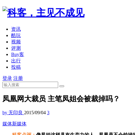
资讯
酷玩
视频
评测
Buy客
出行
投稿
登录
注册
凤凰网大裁员 主笔凤姐会被裁掉吗？
by 无印良
2015/09/04
3
媒体
新媒体
科客点评：
像凤姐这样具有生产力的人，凤凰是不会炒掉