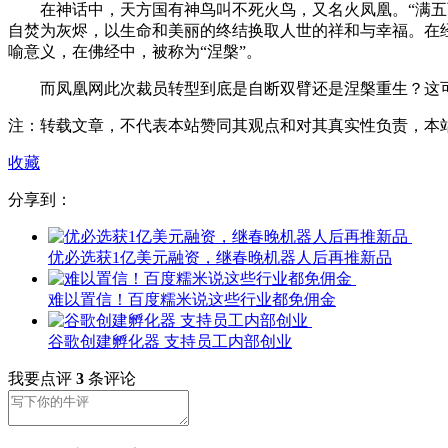
在神话中，天方国有神鸟叫不死火鸟，又名火凤凰。“满五百
自焚为灰烬，以生命和美丽的终结换取人世的祥和与幸福。在
喻意义，在佛经中，被称为“涅槃”。
而凤凰网此次裁员转型到底是自断双臂还是涅槃重生？这可能
注：转载文章，不代表本站赞同其观点和对其真实性负责，本
收藏
分享到：
优必选获1亿美元融资，继春晚机器人后再推新品
难以置信！百度糯米说这些行业都免佣金
谷歌创建孵化器 支持员工内部创业
我要点评
3
条评论