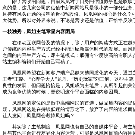
除了营收的问题，目前凤凰对于自身的估值似乎也是耿耿于怀。
意的是，这几家公司的估值中新闻网站只是很小的一部分业务
且持有风头正劲的搜狗的近40%股份。凤凰网的核心是什么
大优势。所以对外界来说，不论是营收还是估值，正恰恰反映
一枝独秀，凤姐主笔章显内容困局
在移动互联网普及的情况下，除了用户的阅读方式正在越来
户传统的内容生产方式已经不能适应新媒体时代的发展。而凤
之间的内容生产方式，即主笔模式：雇佣专业度较高的专职人
站主编和编辑们开始自己写稿了。
凤凰网希望在新闻客户端产品越来越同质化的今天，通过主笔
王者”王路、“心理学大人”龙舟、“历史玩家”刘三解。这些
良性的发展，但问题恰恰是，凤姐成为主笔后，其所引起的关
成为竞争优势的时候，更说明这个平台面临的内容困局。
凤凰网的定位的是做中高端网民的首选，做品质内容的提供
疑，凤凰网这是在持续低迷的情形之下，放弃了内容的追求而
让人发问，凤凰网会裁掉凤姐吗？
其实除了主笔制度，凤凰网也有自己的自媒体平台，与主笔
且与其他平台进行差异化内容运营，可能是凤凰网目前内容困