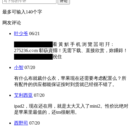
评论
最多可输入140个字
网友评论
叶少爷
06/21
████████████看 黃 魸 手 机 浏 覽 噐 咑 幵：
275236.c○m 郗蒛資羱！无需下载、直接欣赏，妳嬞鍀！
████████████祝住
小智
07/20
有什么布就裁什么衣，苹果现在还需要考虑配置么？所
有配件的供应都能保证按时到货就已经很不错了。
艾利西亚
07/20
ipad2，现在还在用，就是太大又入了mini2。性价比绝对
是苹果里最值的，还tm很耐用。
西野司
07/20