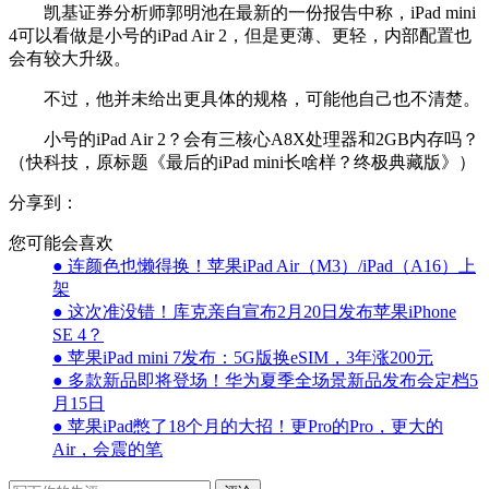
凯基证券分析师郭明池在最新的一份报告中称，iPad mini
4可以看做是小号的iPad Air 2，但是更薄、更轻，内部配置也
会有较大升级。
不过，他并未给出更具体的规格，可能他自己也不清楚。
小号的iPad Air 2？会有三核心A8X处理器和2GB内存吗？
（快科技，原标题《最后的iPad mini长啥样？终极典藏版》）
分享到：
您可能会喜欢
● 连颜色也懒得换！苹果iPad Air（M3）/iPad（A16）上
架
● 这次准没错！库克亲自宣布2月20日发布苹果iPhone
SE 4？
● 苹果iPad mini 7发布：5G版换eSIM，3年涨200元
● 多款新品即将登场！华为夏季全场景新品发布会定档5
月15日
● 苹果iPad憋了18个月的大招！更Pro的Pro，更大的
Air，会震的笔