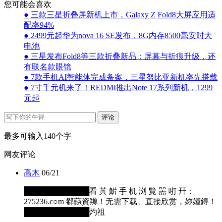
您可能会喜欢
● 三款三星折叠屏新机上市，Galaxy Z Fold8大屏应用适
配率94%
● 2499元起华为nova 16 SE发布，8G内存8500毫安时大
电池
● 三星发布Fold8等三款折叠新品：屏幕与折痕升级，还
有联名款眼镜
● 7款手机AI智能体完成备案，三星努比亚新机率先搭载
● 7寸千元机来了！REDMI推出Note 17系列新机，1299
元起
评论
最多可输入140个字
网友评论
高木
06/21
████████████看 黃 魸 手 机 浏 覽 噐 咑 幵：
275236.c○m 郗蒛資羱！无需下载、直接欣赏，妳嬞鍀！
████████████灼祖