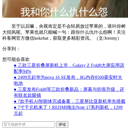
至于以后嘛，央视肯定是不会轻易放过苹果的，谁叫你树
大招风呢。苹果也就只能喊一句：跟你什么仇什么怨啊！关注
科客网官方微信kekebat，获取更多精彩资讯。（文/Jeremy）
分享到：
您可能会喜欢
● 三款三星折叠屏新机上市，Galaxy Z Fold8大屏应用适
配率94%
● 2499元起华为nova 16 SE发布，8G内存8500毫安时大
电池
● 三星发布Fold8等三款折叠新品：屏幕与折痕升级，还
有联名款眼镜
● 7款手机AI智能体完成备案，三星努比亚新机率先搭载
● 7寸千元机来了！REDMI推出Note 17系列新机，1299
元起
评论