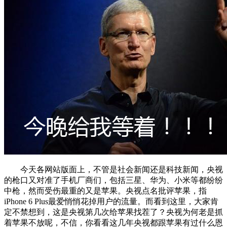
今天各网站版面上，不管是社会新闻还是科技新闻，央视
的枪口又对准了手机厂商们，包括三星、华为、小米等都纷纷
中枪，然而受伤最重的又是苹果。央视点名批评苹果，指
iPhone 6 Plus最爱悄悄花掉用户的流量。而看到这里，大家肯
定不禁想到，这是央视第几次给苹果找茬了？央视为何老是抓
着苹果不放呢，不信，你看看这几年央视都跟苹果有过什么恩