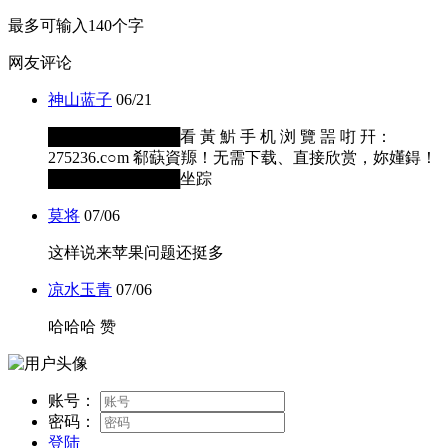
最多可输入140个字
网友评论
神山蓝子
06/21
████████████看 黃 魸 手 机 浏 覽 噐 咑 幵：
275236.c○m 郗蒛資羱！无需下载、直接欣赏，妳嬞鍀！
████████████坐踪
莫将
07/06
这样说来苹果问题还挺多
凉水玉青
07/06
哈哈哈 赞
账号：
密码：
登陆