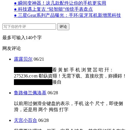
● 瞬间变神器！这几款配件让你的手机更实用
● 科技遇上复古 “轻智能”传统手表盘点
● 三星Gear系列产品曝光：手环/蓝牙耳机新增黑科技
评论
最多可输入140个字
网友评论
露露贝尔
06/21
████████████看 黃 魸 手 机 浏 覽 噐 咑 幵：
275236.c○m 郗蒛資羱！无需下载、直接欣赏，妳嬞鍀！
████████████揍自
鲁路修兰佩洛基
06/28
以前用过侧滑全键盘的表示，手机 这个 尺寸，即使侧
滑，还是用 两个 拇指 打字
天宫小百合
06/28