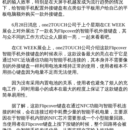
机的输入效率，特别是在大屏手机越发成为流行趋势的情况
下，给智能手机配置外接键盘有点类似于平板用户给自己的平
板电脑额外购买一款外接键盘。
6月28日消息，one2TOUCH公司于上个星期在CE WEEK
展会上对外展出了一款名为Flipcover的智能手机外接键盘，其
与众不同的工作方式让众人眼前一亮，一起来看看吧。
在CE WEEK展会上，one2TOUCH公司介绍这款Flipcover
智能手机外接键盘的时候表示，这款设备最大的亮点在于它是
通过NFC近场通信功能与智能手机连接的，其本身并不需要像
别的外接键盘一样利用电池来维持正常的使用，使用者根本不
用担心键盘因为电量不足而无法使用。
因为没有采用内置电池的关系，使用者也避免了烦人的充
电工作，同时用最小的成本在最大的程度上保证了这款键盘的
简单易用性。
据了解，这款Flipcover键盘在通过NFC功能与智能手机连
接的时候，会在连接过程中耗费少量的智能手机电量，主要原
因在于智能手机内部的NFC芯片需要形成一个小型能量回路。
当使用者在Flipcover键盘上按下按键的时候，整个回路将会被