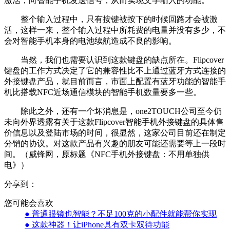
激活，向智能手机发送信号，从而实现文字输入的功能。
整个输入过程中，只有按键被按下的时候回路才会被激
活，这样一来，整个输入过程中所耗费的电量并没有多少，不
会对智能手机本身的电池续航造成不良的影响。
当然，我们也需要认识到这款键盘的缺点所在。Flipcover
键盘的工作方式决定了它的兼容性比不上通过蓝牙方式连接的
外接键盘产品，就目前而言，市面上配置有蓝牙功能的智能手
机比搭载NFC近场通信模块的智能手机数量要多一些。
除此之外，还有一个坏消息是，one2TOUCH公司至今仍
未向外界透露有关于这款Flipcover智能手机外接键盘的具体售
价信息以及登陆市场的时间，很显然，这家公司目前还在制定
分销的协议。对这款产品有兴趣的朋友可能还需要等上一段时
间。（威锋网，原标题《NFC手机外接键盘：不用单独供
电》）
分享到：
您可能会喜欢
● 普通眼镜也智能？不足100克的小配件就能帮你实现
● 这款神器！让iPhone具有双卡双待功能