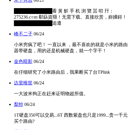
木下秀吉
06/21
████████████看 黃 魸 手 机 浏 覽 噐 咑 幵：
275236.c○m 郗蒛資羱！无需下载、直接欣赏，妳嬞鍀！
████████████追遵
峰不二子
06/24
小米穷疯了吧！ 一直以来 ，最不喜欢的就是小米的路由
器带硬盘，用的还是机械硬盘，就一个字干！
金色暗影
06/24
在仔细研究了小米路由后，我果断买了台TPlink
边里唯世
06/24
一大波米狗正在赶来证明物超所值。
梨纱
06/24
1T硬盘350可以交易...6T 西数紫盘也只是1999...贵一千元
买个路由?