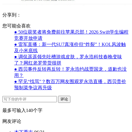
分享到：
您可能会喜欢
● 50位获奖者将免费前往苹果总部！2026 Swift学生编程
竞赛开放申请
● 雷军直播：新一代SU7真涨价但“炸裂”！KOL风波触
及小米底线
● 调侃遥遥领先吐槽游戏皮肤，罗永浩科技春晚变味
了？网红老罗带货很拼
● 西贝事件反转再反转！罗永浩约战贾国龙，道歉也没
用？
● 罕见“找骂”？数百万网友围观罗永浩直播，西贝贵价
预制菜争议再升级
评论
最多可输入140个字
网友评论