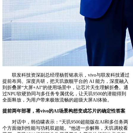
联发科技资深副总经理杨哲铭表示，vivo与联发科技通过
提前布局、深度共研，把天玑旗舰平台的 AI 能力，深度融入
到折叠屏“大屏+AI”的使用场景中，让芯片天生理解折叠。通
过NPU软硬协同与多任务专属优化，让天玑9500的潜能得到
全面释放，为用户带来极致流畅的超级大屏AI体验。
提前两年部署，将vivo的AI场景构想变成芯片的确定性答案
对话中，韩伯啸表示：“天玑9500超能版在AI和多任务两
个方面做到性能与功耗双超能。”他进一步解释，天玑调校看