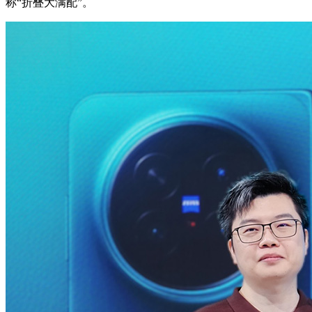
称“折叠大满配”。