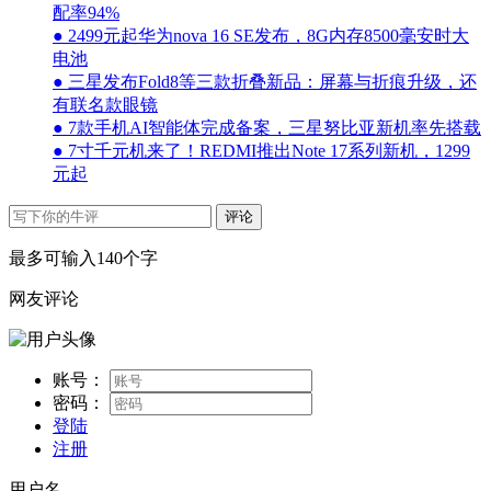
配率94%
● 2499元起华为nova 16 SE发布，8G内存8500毫安时大
电池
● 三星发布Fold8等三款折叠新品：屏幕与折痕升级，还
有联名款眼镜
● 7款手机AI智能体完成备案，三星努比亚新机率先搭载
● 7寸千元机来了！REDMI推出Note 17系列新机，1299
元起
评论
最多可输入140个字
网友评论
账号：
密码：
登陆
注册
用户名