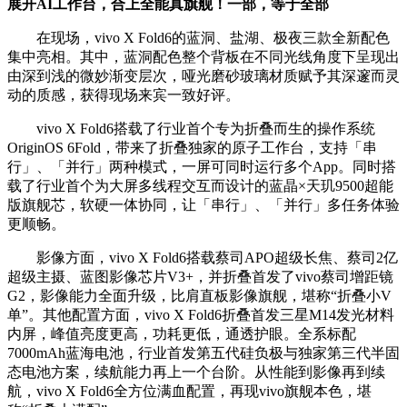
展开AI工作台，合上全能真旗舰！一部，等于全部
在现场，vivo X Fold6的蓝洞、盐湖、极夜三款全新配色
集中亮相。其中，蓝洞配色整个背板在不同光线角度下呈现出
由深到浅的微妙渐变层次，哑光磨砂玻璃材质赋予其深邃而灵
动的质感，获得现场来宾一致好评。
vivo X Fold6搭载了行业首个专为折叠而生的操作系统
OriginOS 6Fold，带来了折叠独家的原子工作台，支持「串
行」、「并行」两种模式，一屏可同时运行多个App。同时搭
载了行业首个为大屏多线程交互而设计的蓝晶×天玑9500超能
版旗舰芯，软硬一体协同，让「串行」、「并行」多任务体验
更顺畅。
影像方面，vivo X Fold6搭载蔡司APO超级长焦、蔡司2亿
超级主摄、蓝图影像芯片V3+，并折叠首发了vivo蔡司增距镜
G2，影像能力全面升级，比肩直板影像旗舰，堪称“折叠小V
单”。其他配置方面，vivo X Fold6折叠首发三星M14发光材料
内屏，峰值亮度更高，功耗更低，通透护眼。全系标配
7000mAh蓝海电池，行业首发第五代硅负极与独家第三代半固
态电池方案，续航能力再上一个台阶。从性能到影像再到续
航，vivo X Fold6全方位满血配置，再现vivo旗舰本色，堪