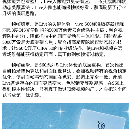
视频能力也看蓝厂，Live人像能力更要看蓝厂，依托旗舰同款
动态美颜算法，Live人像也能确保帧帧好看，彻底刷新了行业
升级的底层思路。
帧帧稳定。是Live的关键体验。vivo S60标准版搭载旗舰
同款3度OIS光学防抖的5000万像素云台级防抖主摄，融合视
频防抖能力，降低抓拍中的画面晃动与主体拖影。同时配备
5000万索尼大底潜望长焦，配合超高精度陀螺仪动态校准技
术，让S60实现了CIPA 5.0的专业级防抖。使Live和视频在远
近场景都能获得稳定画面，真正做到帧帧清晰稳定。
帧帧丝滑。是S60系列对Live体验的底层重构。首次推出
自研拍录架构算法和封面图像算法，叠加视频特有的视角稳定
优化，使封面帧与动态画面在色彩、影调上完全一致。此前
Live普遍存在的画面突然变大、色彩骤变等割裂感，在S60上
得到根本性解决。只有真正做过顶级视频的厂，才会把这个问
题当成第一优先级。