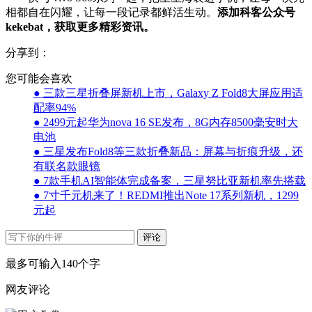
相都自在闪耀，让每一段记录都鲜活生动。
添加科客公众号
kekebat，获取更多精彩资讯。
分享到：
您可能会喜欢
● 三款三星折叠屏新机上市，Galaxy Z Fold8大屏应用适
配率94%
● 2499元起华为nova 16 SE发布，8G内存8500毫安时大
电池
● 三星发布Fold8等三款折叠新品：屏幕与折痕升级，还
有联名款眼镜
● 7款手机AI智能体完成备案，三星努比亚新机率先搭载
● 7寸千元机来了！REDMI推出Note 17系列新机，1299
元起
评论
最多可输入140个字
网友评论