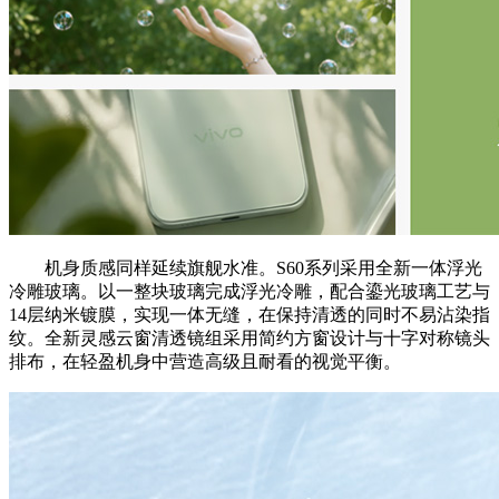
机身质感同样延续旗舰水准。S60系列采用全新一体浮光
冷雕玻璃。以一整块玻璃完成浮光冷雕，配合鎏光玻璃工艺与
14层纳米镀膜，实现一体无缝，在保持清透的同时不易沾染指
纹。全新灵感云窗清透镜组采用简约方窗设计与十字对称镜头
排布，在轻盈机身中营造高级且耐看的视觉平衡。