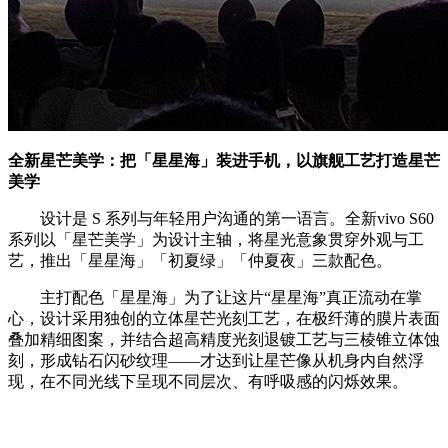
全新星芒美学：把「星星海」装进手机，以旗舰工艺打造星芒
美学
设计是 S 系列与年轻用户沟通的第一语言。全新vivo S60
系列以「星芒美学」为设计主轴，将星光意象贯穿外观与工
艺，推出「星星海」「初夏绿」「仲夏夜」三款配色。
主打配色「星星海」为了让这片“星星海”真正流动在掌
心，设计采用独创的立体星芒光刻工艺，在极纤薄的膜片表面
叠加精细图案，并结合超高精度光刻退镀工艺与三棱锥立体蚀
刻，形成钻石闪砂纹理——才达到让星芒像从机身内自然浮
现，在不同光线下呈现不同层次、有呼吸感的闪烁效果。