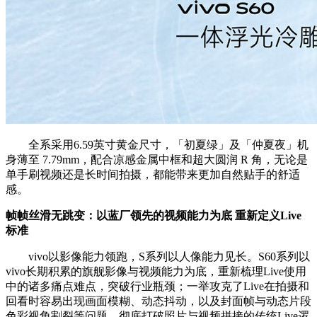
全系采用6.59英寸黄金尺寸，「初夏绿」及「仲夏夜」机
身薄至 7.79mm，配合凉感金属中框和超大圆润 R 角，无论是
单手刷视频还是长时间拍摄，都能带来更加自然贴手的舒适
感。
帧帧丝滑无跳变：以蓝厂领先的视频能力为底 重新定义Live
标准
vivo以影像能力领跑，S系列以人像能力见长。S60系列以
vivo长期积累的旗舰影像与视频能力为底，重新梳理Live使用
中的诸多痛点难点，突破行业瓶颈；一举攻克了Live在拍摄和
回看时容易出现画面模糊、动态抖动，以及封面帧与动态片段
色彩视角割裂等问题。彻底打破照片与视频拼接的传统Live逻