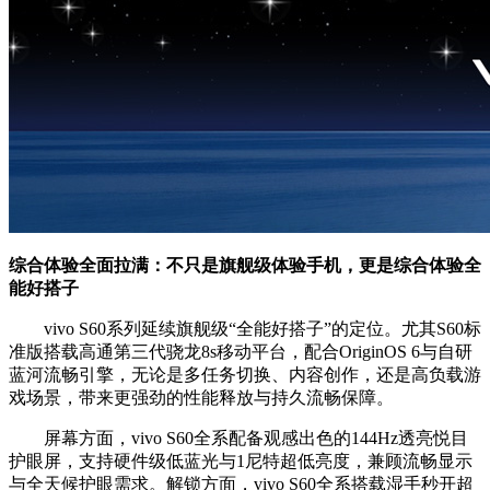
综合体验全面拉满：不只是旗舰级体验手机，更是综合体验全
能好搭子
vivo S60系列延续旗舰级“全能好搭子”的定位。尤其S60标
准版搭载高通第三代骁龙8s移动平台，配合OriginOS 6与自研
蓝河流畅引擎，无论是多任务切换、内容创作，还是高负载游
戏场景，带来更强劲的性能释放与持久流畅保障。
屏幕方面，vivo S60全系配备观感出色的144Hz透亮悦目
护眼屏，支持硬件级低蓝光与1尼特超低亮度，兼顾流畅显示
与全天候护眼需求。解锁方面，vivo S60全系搭载湿手秒开超