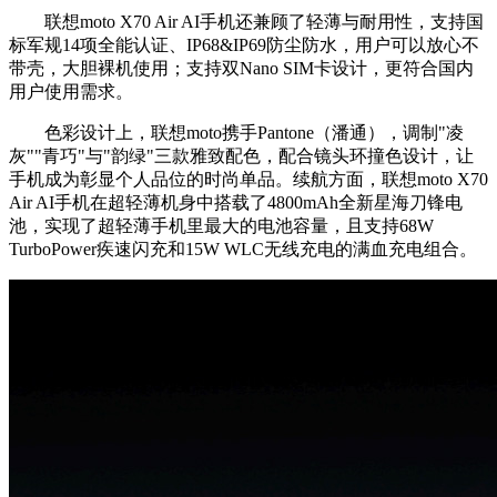
联想moto X70 Air AI手机还兼顾了轻薄与耐用性，支持国
标军规14项全能认证、IP68&IP69防尘防水，用户可以放心不
带壳，大胆裸机使用；支持双Nano SIM卡设计，更符合国内
用户使用需求。
色彩设计上，联想moto携手Pantone（潘通），调制"凌
灰""青巧"与"韵绿"三款雅致配色，配合镜头环撞色设计，让
手机成为彰显个人品位的时尚单品。续航方面，联想moto X70
Air AI手机在超轻薄机身中搭载了4800mAh全新星海刀锋电
池，实现了超轻薄手机里最大的电池容量，且支持68W
TurboPower疾速闪充和15W WLC无线充电的满血充电组合。