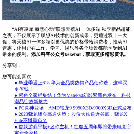
“AI有凌犀 赫然心动”联想天禧AI 一体多端 秋季新品超能
之夜，不仅展示了联想AI技术的创新成果，更通过双十一大
促，将天禧AI一体多端以更优惠的价格带给消费者，推动AI
普惠，让用户在工作、学习、娱乐等各个场景都能享受到AI
带来的便利。
添加科客公众号kekebat，获取更多精彩资讯。
分享到：
您可能会喜欢
● 毕业季遇上618 华为全品类热销产品任你选，这样买
更省钱！
● 紫色全家桶集结！华为MatePad幻影紫新色发布，科技
潮品绽放新魅力
● PC真神登场！AMD锐龙9 9950X3D/9900X3D正式发布
● 2023骁龙峰会高通失策：股价大跌逼近谷底，骁龙X
Elite不堪重负？
● 首款游戏平板+迷你主机！红魔五周年即将带来电竞宇
宙新全家桶