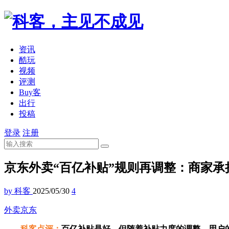
资讯
酷玩
视频
评测
Buy客
出行
投稿
登录
注册
京东外卖“百亿补贴”规则再调整：商家承担
by 科客
2025/05/30
4
外卖
京东
科客点评：
百亿补贴是好，但随着补贴力度的调整，用户