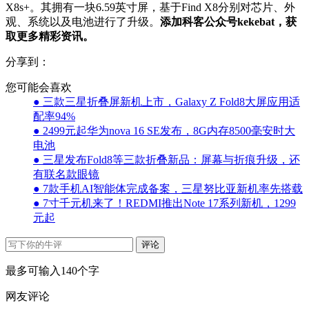
X8s+。其拥有一块6.59英寸屏，基于Find X8分别对芯片、外
观、系统以及电池进行了升级。
添加科客公众号kekebat，获
取更多精彩资讯。
分享到：
您可能会喜欢
● 三款三星折叠屏新机上市，Galaxy Z Fold8大屏应用适
配率94%
● 2499元起华为nova 16 SE发布，8G内存8500毫安时大
电池
● 三星发布Fold8等三款折叠新品：屏幕与折痕升级，还
有联名款眼镜
● 7款手机AI智能体完成备案，三星努比亚新机率先搭载
● 7寸千元机来了！REDMI推出Note 17系列新机，1299
元起
评论
最多可输入140个字
网友评论