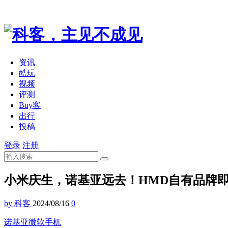
资讯
酷玩
视频
评测
Buy客
出行
投稿
登录
注册
小米庆生，诺基亚远去！HMD自有品牌即将
by 科客
2024/08/16
0
诺基亚
微软
手机