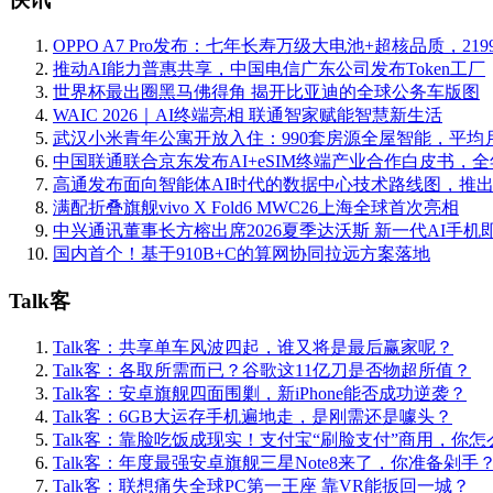
OPPO A7 Pro发布：七年长寿万级大电池+超核品质，219
推动AI能力普惠共享，中国电信广东公司发布Token工厂
世界杯最出圈黑马佛得角 揭开比亚迪的全球公务车版图
WAIC 2026｜AI终端亮相 联通智家赋能智慧新生活
武汉小米青年公寓开放入住：990套房源全屋智能，平均月
中国联通联合京东发布AI+eSIM终端产业合作白皮书，
高通发布面向智能体AI时代的数据中心技术路线图，推
满配折叠旗舰vivo X Fold6 MWC26上海全球首次亮相
中兴通讯董事长方榕出席2026夏季达沃斯 新一代AI手机
国内首个！基于910B+C的算网协同拉远方案落地
Talk客
Talk客：共享单车风波四起，谁又将是最后赢家呢？
Talk客：各取所需而已？谷歌这11亿刀是否物超所值？
Talk客：安卓旗舰四面围剿，新iPhone能否成功逆袭？
Talk客：6GB大运存手机遍地走，是刚需还是噱头？
Talk客：靠脸吃饭成现实！支付宝“刷脸支付”商用，你怎
Talk客：年度最强安卓旗舰三星Note8来了，你准备剁手
Talk客：联想痛失全球PC第一王座 靠VR能扳回一城？