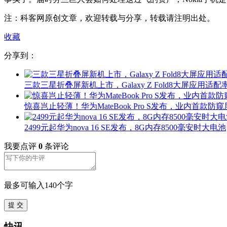
注：科客网原创文章，欢迎转载与分享，转载请注明出处。
收藏
分享到：
三款三星折叠屏新机上市，Galaxy Z Fold8大屏应用适配率
惊喜岂止轻薄！华为MateBook Pro S发布，业内首款防窥
2499元起华为nova 16 SE发布，8G内存8500毫安时大电池
我要点评
0
条评论
最多可输入140个字
提 交
快讯