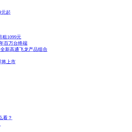
9元起
租1099元
全年百万台终端
出全新高通飞龙产品组合
即将上市
么看？
？