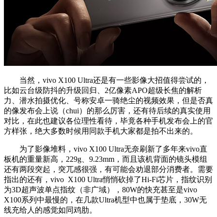
当然，vivo X100 Ultra还是有一些影像大招值得尝试的，
比如云台级防抖的升级回归、2亿像素APO超级长焦的解析
力、潜水拍摄优化、号称安卓一骑绝尘的视频效果，但是否真
的像发布会上说（chui）的那么厉害，还有待后续的真实使用
对比，在此也建议各位理性看待，毕竟各种手机发布会上的官
方样张，绝大多数时候用同款手机大家都是拍不出来的。
为了影像堆料，vivo X100 Ultra无奈刷新了多年来vivo直
板机的重量新高，229g、9.23mm，而且该机背面的镜头模组
还有两段突起，突兀感很强，有可能会劝退部分消费者。需要
指出的还有，vivo X100 Ultra悄悄砍掉了Hi-Fi芯片，指纹识别
为3D超声波单点指纹（非广域），80W的快充甚至是vivo
X100系列中最慢的，在几款Ultra机型中也属于垫底，30W无
线充给人的感觉如同鸡肋。