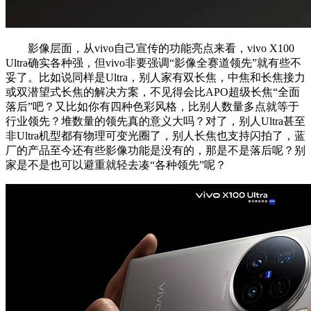
影像层面，从vivo自己宣传的功能亮点来看，vivo X100
Ultra确实各种强，但vivo非要强调“影像全赛道领先”就有些不
妥了。比如说同样是Ultra，别人家有双长焦，中焦和长焦接力
或双潜望式长焦的解决方案，不见得会比APO超级长焦“全面
落后”吧？又比如你有四种色彩风格，比别人数量多点就等于
行业领先？堆数量的领先真的意义大吗？对了，别人Ultra甚至
非Ultra机型都有物理可变光圈了，别人长焦也支持闪拍了，蓝
厂的产品至今还有些影像功能是没有的，那是不是落后呢？别
家是不是也可以避重就轻去凑“各种领先”呢？