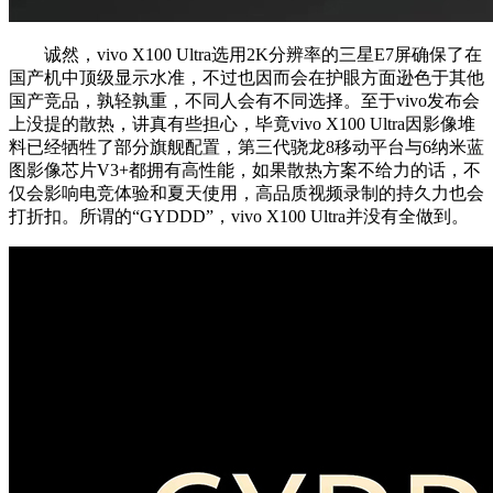
诚然，vivo X100 Ultra选用2K分辨率的三星E7屏确保了在
国产机中顶级显示水准，不过也因而会在护眼方面逊色于其他
国产竞品，孰轻孰重，不同人会有不同选择。至于vivo发布会
上没提的散热，讲真有些担心，毕竟vivo X100 Ultra因影像堆
料已经牺牲了部分旗舰配置，第三代骁龙8移动平台与6纳米蓝
图影像芯片V3+都拥有高性能，如果散热方案不给力的话，不
仅会影响电竞体验和夏天使用，高品质视频录制的持久力也会
打折扣。所谓的“GYDDD”，vivo X100 Ultra并没有全做到。