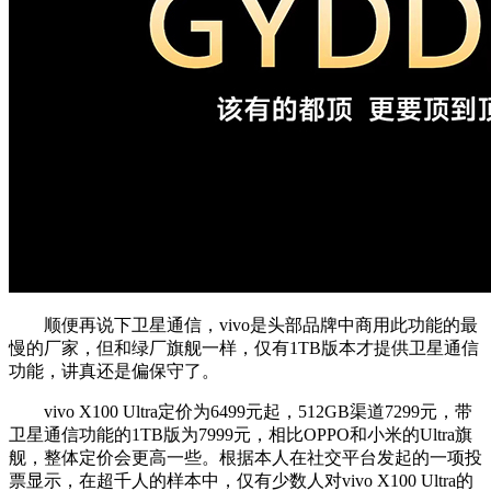
顺便再说下卫星通信，vivo是头部品牌中商用此功能的最
慢的厂家，但和绿厂旗舰一样，仅有1TB版本才提供卫星通信
功能，讲真还是偏保守了。
vivo X100 Ultra定价为6499元起，512GB渠道7299元，带
卫星通信功能的1TB版为7999元，相比OPPO和小米的Ultra旗
舰，整体定价会更高一些。根据本人在社交平台发起的一项投
票显示，在超千人的样本中，仅有少数人对vivo X100 Ultra的