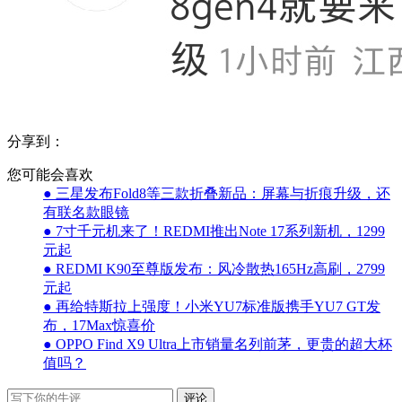
分享到：
您可能会喜欢
● 三星发布Fold8等三款折叠新品：屏幕与折痕升级，还
有联名款眼镜
● 7寸千元机来了！REDMI推出Note 17系列新机，1299
元起
● REDMI K90至尊版发布：风冷散热165Hz高刷，2799
元起
● 再给特斯拉上强度！小米YU7标准版携手YU7 GT发
布，17Max惊喜价
● OPPO Find X9 Ultra上市销量名列前茅，更贵的超大杯
值吗？
评论