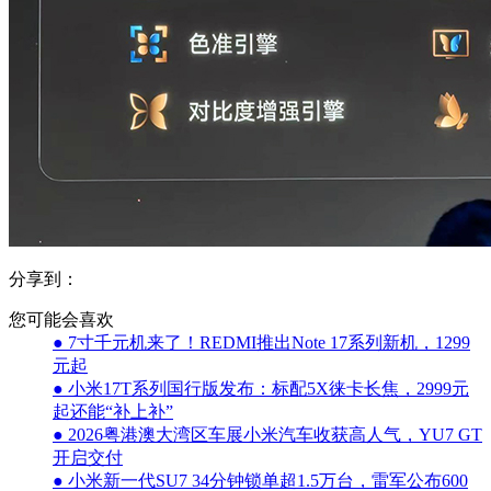
分享到：
您可能会喜欢
● 7寸千元机来了！REDMI推出Note 17系列新机，1299
元起
● 小米17T系列国行版发布：标配5X徕卡长焦，2999元
起还能“补上补”
● 2026粤港澳大湾区车展小米汽车收获高人气，YU7 GT
开启交付
● 小米新一代SU7 34分钟锁单超1.5万台，雷军公布600