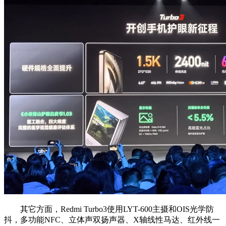
其它方面，Redmi Turbo3使用LYT-600主摄和OIS光学防
抖，多功能NFC、立体声双扬声器、X轴线性马达、红外线一